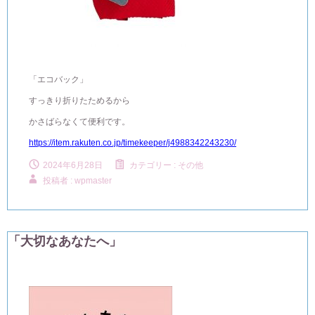
「エコバック」
すっきり折りたためるから
かさばらなくて便利です。
https://item.rakuten.co.jp/timekeeper/j4988342243230/
2024年6月28日
カテゴリー :
その他
投稿者 : wpmaster
「大切なあなたへ」