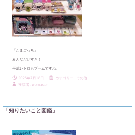
「たまごっち」
みんなだいすき！
平成レトロもブームですね。
2026年7月18日
カテゴリー :
その他
投稿者 : wpmaster
「知りたいこと図鑑」