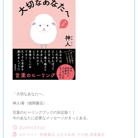
「大切なあなたへ」
神人/著（徳間書店）
言葉のヒーリングブックの決定版！！
今のあなたに必要なメッセージがきっとある。
2024年5月31日
カテゴリー :
附家書店, おすすめ本
,
その他
,
附家書店