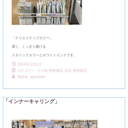
「クリエイティブカラー」
濃く、くっきり書ける
メタリックカラーとホワイトインクです。
2024年12月1日
カテゴリー :
その他
,
附家書店, 文具
,
附家書店
投稿者 : wpmaster
「インナーキャリング」