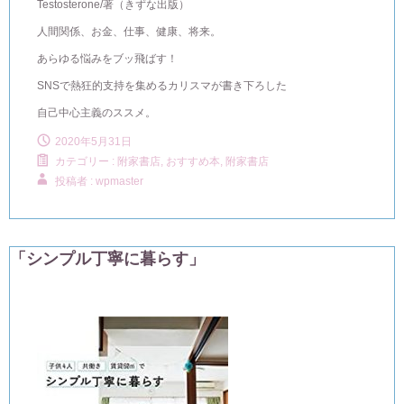
Testosterone/著（きずな出版）
人間関係、お金、仕事、健康、将来。
あらゆる悩みをブッ飛ばす！
SNSで熱狂的支持を集めるカリスマが書き下ろした
自己中心主義のススメ。
2020年5月31日
カテゴリー :
附家書店, おすすめ本
,
附家書店
投稿者 : wpmaster
「シンプル丁寧に暮らす」