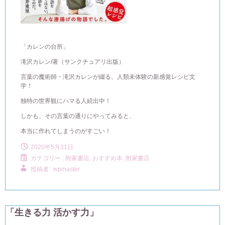
「カレンの台所」
滝沢カレン/著（サンクチュアリ出版）
言葉の魔術師・滝沢カレンが綴る、人類未体験の新感覚レシピ文
学！
独特の世界観にハマる人続出中！
しかも、その言葉の通りにやってみると、
本当に作れてしまうのがすごい！
2020年5月31日
カテゴリー :
附家書店, おすすめ本
,
附家書店
投稿者 : wpmaster
「生きる力 活かす力」