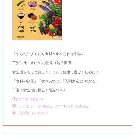
「からだによく効く食材＆食べあわせ手帖」
三浦理代・永山久夫/監修（池田書店）
食生活をもっと楽しく、そして健康に過ごすために！
「食材の効果」「食べあわせ」｢民間療法｣がわかる、
日常の食生活に幅広く役立つ本！
2020年5月31日
カテゴリー :
附家書店, おすすめ本
,
附家書店
投稿者 : wpmaster