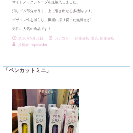
サイドノックシャープを逆輸入しました。
消しゴム部分が長く、上に引き出せる多機能ぶり。
デザイン性を減らし、機能に振り切った無骨さが
男性に人気の逸品です！
2020年5月31日
カテゴリー :
附家書店, 文具
,
附家書店
投稿者 : wpmaster
「ペンカットミニ」