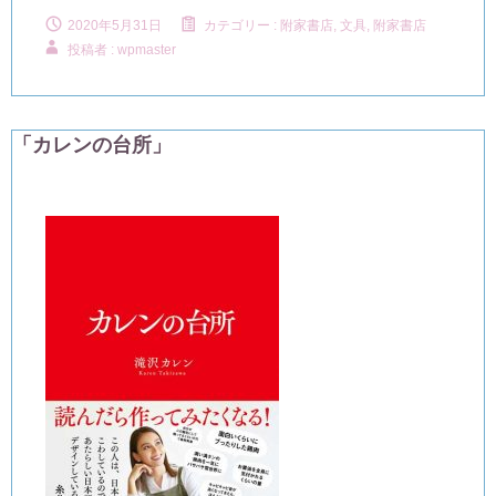
2020年5月31日
カテゴリー :
附家書店, 文具
,
附家書店
投稿者 : wpmaster
「カレンの台所」