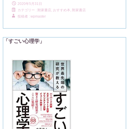
2020年5月31日
カテゴリー :
附家書店, おすすめ本
,
附家書店
投稿者 : wpmaster
「すごい心理学」