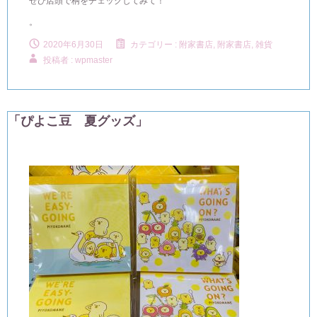
ぜひ店頭で柄をチェックしてみて！
。
2020年6月30日
カテゴリー :
附家書店
,
附家書店, 雑貨
投稿者 : wpmaster
「ぴよこ豆 夏グッズ」