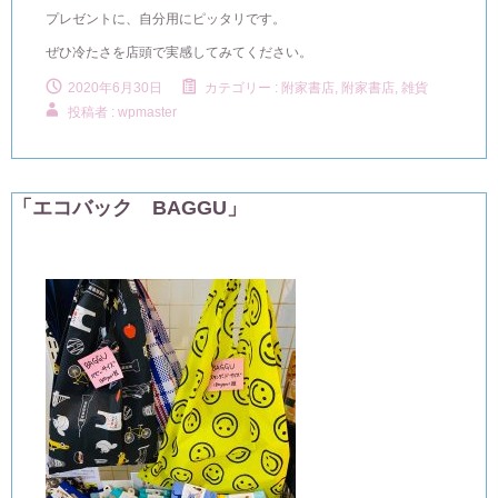
プレゼントに、自分用にピッタリです。
ぜひ冷たさを店頭で実感してみてください。
2020年6月30日
カテゴリー :
附家書店
,
附家書店, 雑貨
投稿者 : wpmaster
「エコバック BAGGU」