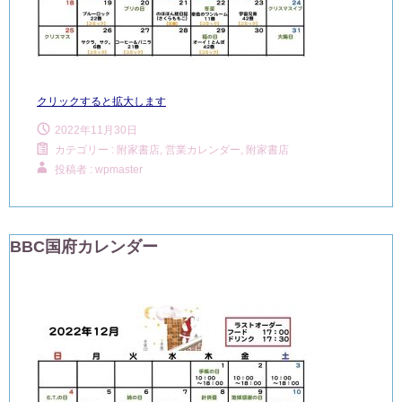
クリックすると拡大します
2022年11月30日
カテゴリー :
附家書店, 営業カレンダー
,
附家書店
投稿者 : wpmaster
BBC国府カレンダー