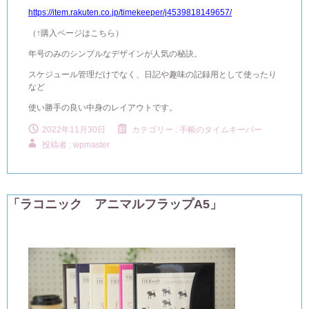
https://item.rakuten.co.jp/timekeeper/j4539818149657/
（↑購入ページはこちら）
年号のみのシンプルなデザインが人気の秘訣。
スケジュール管理だけでなく、日記や趣味の記録用として使ったり
など
使い勝手の良い中身のレイアウトです。
2022年11月30日
カテゴリー :
手帳のタイムキーパー
投稿者 : wpmaster
「ラコニック アニマルフラップA5」