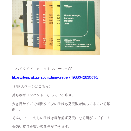
「ハイタイド ミニットマネージュA5」
https://item.rakuten.co.jp/timekeeper/j4988342830690/
（↑購入ページはこちら）
持ち物がコンパクトになっている昨今、
大き目サイズで週間タイプの手帳も発売数が減って来ている印
象…。
そんな中、こちらの手帳は毎年必ず発売になる所がスゴイ！！
根強い支持を窺い知る事ができます。