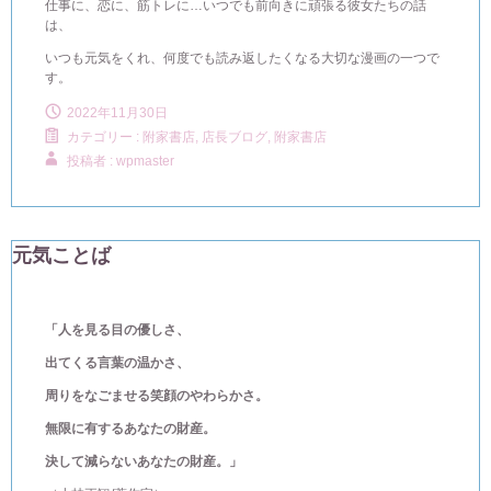
仕事に、恋に、筋トレに…いつでも前向きに頑張る彼女たちの話
は、
いつも元気をくれ、何度でも読み返したくなる大切な漫画の一つで
す。
2022年11月30日
カテゴリー :
附家書店, 店長ブログ
,
附家書店
投稿者 : wpmaster
元気ことば
「人を見る目の優しさ、
出てくる言葉の温かさ、
周りをなごませる笑顔のやわらかさ。
無限に有するあなたの財産。
決して減らないあなたの財産。」