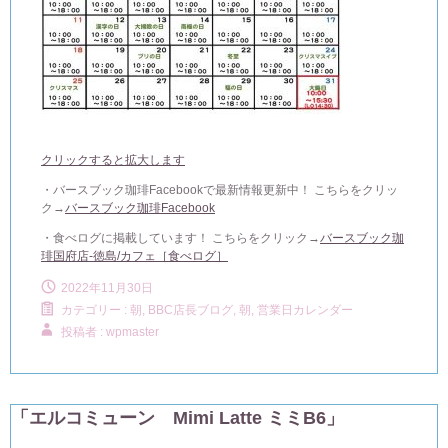
クリックすると拡大します
・バースブック珈琲Facebookで最新情報更新中！ こちらをクリッ
ク→
バースブック珈琲Facebook
・食べログに掲載しています！ こちらをクリック→
バースブック珈
琲国府店-徳島/カフェ［食べログ］
2022年11月30日
カテゴリー :
朝, BBC店長ブログ
,
朝, 営業日カレンダー
投稿者 : wpmaster
「エルコミューン Mimi Latte ミミB6」