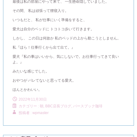
最後は私の部屋にやって来て、 一生懸命隠していました。
その間、 私は頑張って狸寝入り。
いつもだと、 私が仕事にいく準備をすると、
愛犬は自分のベッドに トコトコ歩いて行きます。
しかし、 この日は何故か 私のベッドの上から動こうとしません。
私『ほら！仕事行くから出て出て。』
愛犬『私の事はいいから、気にしないで。お仕事行ってきて良い
よ。』
みたいな感じでした。
おやつが バレてないと思ってる愛犬。
ほんとかわいい。
2022年11月30日
カテゴリー :
朝, BBC店長ブログ
,
バースブック珈琲
投稿者 : wpmaster