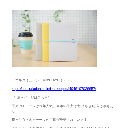
「エルコミューン Mimi Latte ミミB6」
https://item.rakuten.co.jp/timekeeper/j4948197028857/
（↑購入ページはこちら）
干支のモチーフは毎年人気。来年の干支は兎(うさぎ)と言う事もあ
り、
様々なうさぎモチーフの手帳が発売されています。