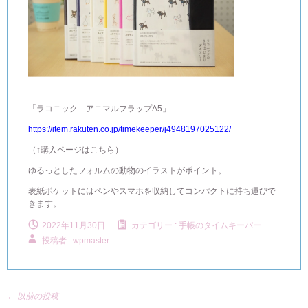
「ラコニック アニマルフラップA5」
https://item.rakuten.co.jp/timekeeper/j4948197025122/
（↑購入ページはこちら）
ゆるっとしたフォルムの動物のイラストがポイント。
表紙ポケットにはペンやスマホを収納してコンパクトに持ち運びで
きます。
2022年11月30日
カテゴリー :
手帳のタイムキーパー
投稿者 : wpmaster
←
以前の投稿