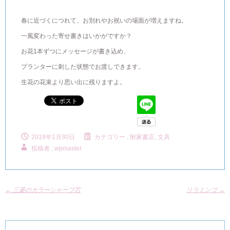
春に近づくにつれて、お別れやお祝いの場面が増えますね。
一風変わった寄せ書きはいかがですか？
お花1本ずつにメッセージが書き込め、
プランターに刺した状態でお渡しできます。
生花の花束より思い出に残りますよ。
2018年1月30日
カテゴリー :
附家書店, 文具
投稿者 : wpmaster
←
三菱のカラーシャープ芯
リラミンゴ
→