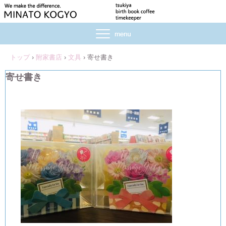
トップ
›
附家書店
›
文具
›
寄せ書き
寄せ書き