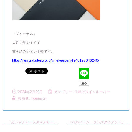
「ジャーナル」
大判で見やすくて
書き込みやすい手帳です。
https://item.rakuten.co.jp/timekeeper/j4948197046240/
2024年2月29日
カテゴリー :
手帳のタイムキーパー
投稿者 : wpmaster
←
「ガントチャートダイアリー」
「ロルバーン リングダイアリー」
→