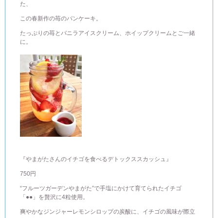
た、
この春新作の苺のパンケーキ。
たっぷりの苺とバニラアイスクリーム、ホイップクリームとご一緒
に。
『やまがたさんのイチゴを食べるデトックススカッシュ』
750円
“フルーツガーデンやまがた”で手塩にかけて育てられたイチゴ
「●●」を贅沢に4粒使用。
爽やかなジンジャーレモンシロップの炭酸に、イチゴの風味が際立