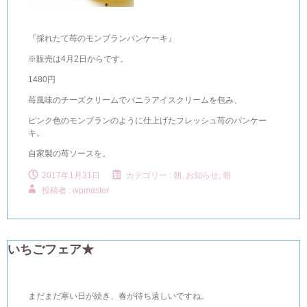
『採れたて苺のモンブランパンケーキ』
※販売は4月2日からです。
1480円
苺風味のチーズクリームでバニラアイスクリームを包み、
ピンク色のモンブランのように仕上げたフレッシュ苺のパンケー
キ。
自家製の苺ソースを。
2017年1月31日
カテゴリー :
朝, お知らせ
,
朝
投稿者 : wpmaster
いちごフェア★
まだまだ寒い日が続き、春が待ち遠しいですね。