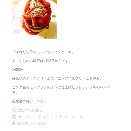
『採れたて苺のモンブランパンケーキ』
※こちらのみ販売は4月2日からです。
1480円
苺風味のチーズクリームでバニラアイスクリームを包み、
ピンク色のモンブランのように仕上げたフレッシュ苺のパンケー
キ。
自家製の苺ソースを。
2017年2月28日
カテゴリー :
朝, お知らせ
,
朝, メニュー
,
朝
投稿者 : wpmaster