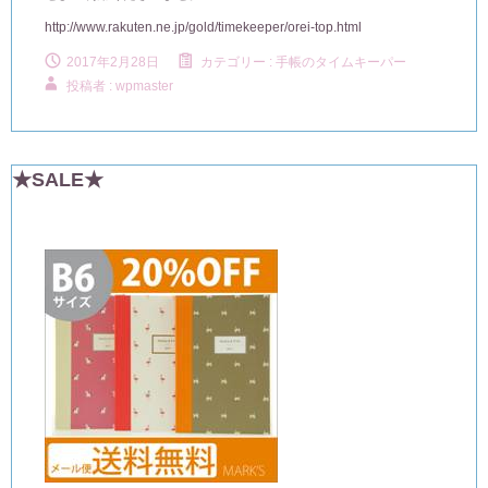
http://www.rakuten.ne.jp/gold/timekeeper/orei-top.html
2017年2月28日
カテゴリー :
手帳のタイムキーパー
投稿者 : wpmaster
★SALE★