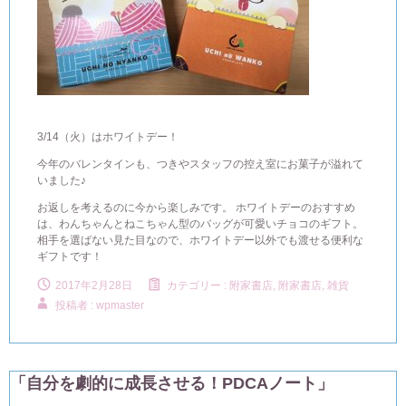
3/14（火）はホワイトデー！
今年のバレンタインも、つきやスタッフの控え室にお菓子が溢れて
いました♪
お返しを考えるのに今から楽しみです。 ホワイトデーのおすすめ
は、わんちゃんとねこちゃん型のバッグが可愛いチョコのギフト。
相手を選ばない見た目なので、ホワイトデー以外でも渡せる便利な
ギフトです！
2017年2月28日
カテゴリー :
附家書店
,
附家書店, 雑貨
投稿者 : wpmaster
「自分を劇的に成長させる！PDCAノート」