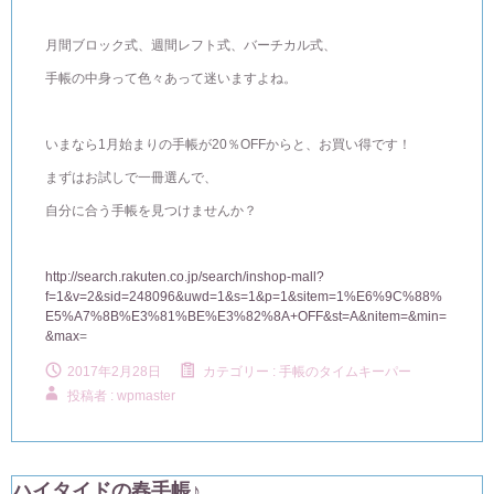
月間ブロック式、週間レフト式、バーチカル式、
手帳の中身って色々あって迷いますよね。
いまなら1月始まりの手帳が20％OFFからと、お買い得です！
まずはお試しで一冊選んで、
自分に合う手帳を見つけませんか？
http://search.rakuten.co.jp/search/inshop-mall?
f=1&v=2&sid=248096&uwd=1&s=1&p=1&sitem=1%E6%9C%88%
E5%A7%8B%E3%81%BE%E3%82%8A+OFF&st=A&nitem=&min=
&max
=
2017年2月28日
カテゴリー :
手帳のタイムキーパー
投稿者 : wpmaster
ハイタイドの春手帳♪