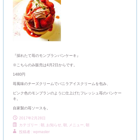
『採れたて苺のモンブランパンケーキ』
※こちらのみ販売は4月2日からです。
1480円
苺風味のチーズクリームでバニラアイスクリームを包み、
ピンク色のモンブランのように仕上げたフレッシュ苺のパンケー
キ。
自家製の苺ソースを。
2017年2月28日
カテゴリー :
朝, お知らせ
,
朝, メニュー
,
朝
投稿者 : wpmaster