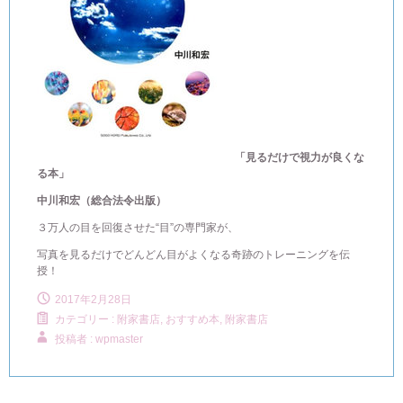
「見るだけで視力が良くな
る本」
中川和宏（総合法令出版）
３万人の目を回復させた“目”の専門家が、
写真を見るだけでどんどん目がよくなる奇跡のトレーニングを伝
授！
2017年2月28日
カテゴリー :
附家書店, おすすめ本
,
附家書店
投稿者 : wpmaster