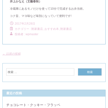
井上かなえ
（文藝春秋）
冷蔵庫にあるモノだけを使って10分で完成するお弁当術。
コク旨、マヨ味など味別になっていて便利です!
2017年2月28日
カテゴリー :
附家書店, おすすめ本
,
附家書店
投稿者 : wpmaster
←
以前の投稿
最近の投稿
チョコレート・クッキー・フラッペ