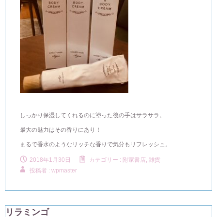
しっかり保湿してくれるのに塗った後の手はサラサラ。
最大の魅力はその香りにあり！
まるで香水のようなリッチな香りで気分もリフレッシュ。
2018年1月30日
カテゴリー :
附家書店, 雑貨
投稿者 : wpmaster
リラミンゴ