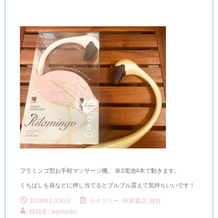
フラミンゴ型お手軽マッサージ機。 単3電池4本で動きます。
くちばしを肩などに押し当てるとブルブル震えて気持ちいいです！
2018年1月30日
カテゴリー :
附家書店, 雑貨
投稿者 : wpmaster