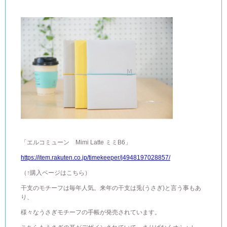
「エルコミューン Mimi Latte ミミB6」
https://item.rakuten.co.jp/timekeeper/j4948197028857/
（↑購入ページはこちら）
干支のモチーフは毎年人気。来年の干支は兎(うさぎ)と言う事もあ
り、
様々なうさぎモチーフの手帳が発売されています。