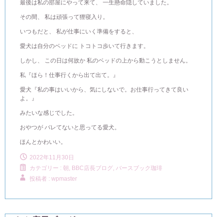
最後は私の部屋にやって来て、 一生懸命隠していました。
その間、 私は頑張って狸寝入り。
いつもだと、 私が仕事にいく準備をすると、
愛犬は自分のベッドに トコトコ歩いて行きます。
しかし、 この日は何故か 私のベッドの上から動こうとしません。
私『ほら！仕事行くから出て出て。』
愛犬『私の事はいいから、気にしないで。お仕事行ってきて良い
よ。』
みたいな感じでした。
おやつが バレてないと思ってる愛犬。
ほんとかわいい。
2022年11月30日
カテゴリー :
朝, BBC店長ブログ
,
バースブック珈琲
投稿者 : wpmaster