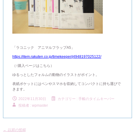
「ラコニック アニマルフラップA5」
https://item.rakuten.co.jp/timekeeper/j4948197025122/
（↑購入ページはこちら）
ゆるっとしたフォルムの動物のイラストがポイント。
表紙ポケットにはペンやスマホを収納してコンパクトに持ち運びで
きます。
2022年11月30日
カテゴリー :
手帳のタイムキーパー
投稿者 : wpmaster
←
以前の投稿