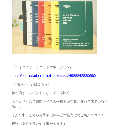
「ハイタイド ミニットマネージュA5」
https://item.rakuten.co.jp/timekeeper/j4988342830690/
（↑購入ページはこちら）
持ち物がコンパクトになっている昨今、
大き目サイズで週間タイプの手帳も発売数が減って来ている印
象…。
そんな中、こちらの手帳は毎年必ず発売になる所がスゴイ！！
根強い支持を窺い知る事ができます。