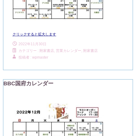
クリックすると拡大します
2022年11月30日
カテゴリー :
附家書店, 営業カレンダー
,
附家書店
投稿者 : wpmaster
BBC国府カレンダー