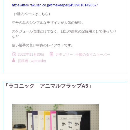
https://item.rakuten.co.jp/timekeeper/j4539818149657/
（↑購入ページはこちら）
年号のみのシンプルなデザインが人気の秘訣。
スケジュール管理だけでなく、日記や趣味の記録用として使ったり
など
使い勝手の良い中身のレイアウトです。
2022年11月30日
カテゴリー :
手帳のタイムキーパー
投稿者 : wpmaster
「ラコニック アニマルフラップA5」