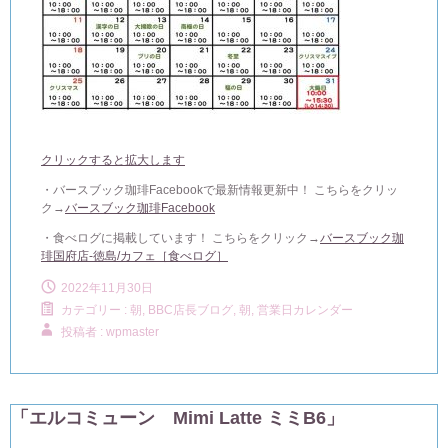
クリックすると拡大します
・バースブック珈琲Facebookで最新情報更新中！ こちらをクリッ
ク→
バースブック珈琲Facebook
・食べログに掲載しています！ こちらをクリック→
バースブック珈
琲国府店-徳島/カフェ［食べログ］
2022年11月30日
カテゴリー :
朝, BBC店長ブログ
,
朝, 営業日カレンダー
投稿者 : wpmaster
「エルコミューン Mimi Latte ミミB6」