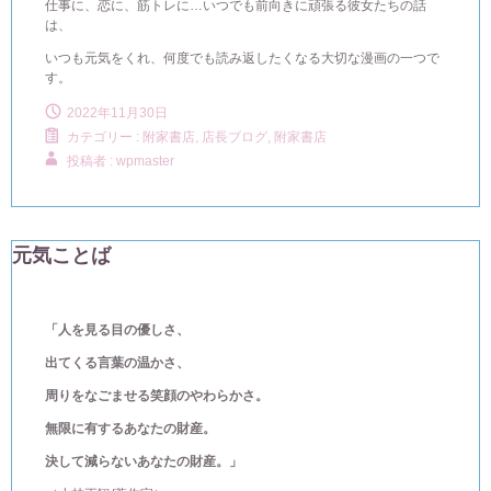
仕事に、恋に、筋トレに…いつでも前向きに頑張る彼女たちの話
は、
いつも元気をくれ、何度でも読み返したくなる大切な漫画の一つで
す。
2022年11月30日
カテゴリー :
附家書店, 店長ブログ
,
附家書店
投稿者 : wpmaster
元気ことば
「人を見る目の優しさ、
出てくる言葉の温かさ、
周りをなごませる笑顔のやわらかさ。
無限に有するあなたの財産。
決して減らないあなたの財産。」