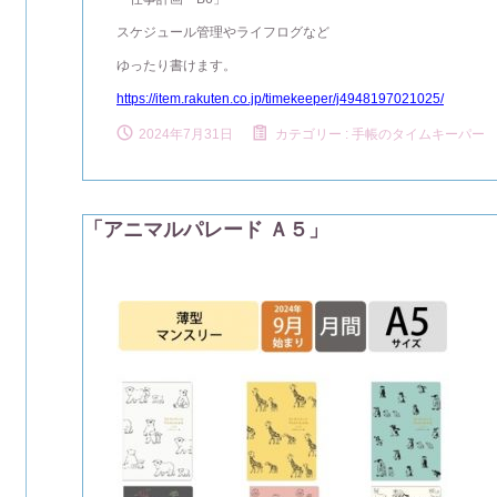
スケジュール管理やライフログなど
ゆったり書けます。
https://item.rakuten.co.jp/timekeeper/j4948197021025/
2024年7月31日
カテゴリー :
手帳のタイムキーパー
「アニマルパレード Ａ５」