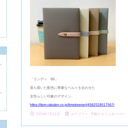
い
よ
「ランディ B6」
落ち着いた配色に華奢なベルトを合わせた
い
女性らしい印象のデザイン。
https://item.rakuten.co.jp/timekeeper/j4582529517567/
2024年7月31日
カテゴリー :
手帳のタイムキーパー