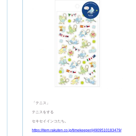
「テニス」
テニスをする
セキセイインコたち。
https://item.rakuten.co.jp/timekeeper/j4909510183479/