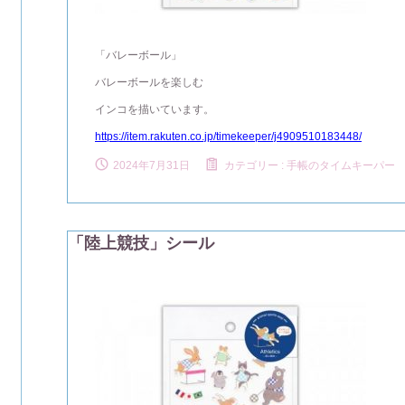
「バレーボール」
バレーボールを楽しむ
インコを描いています。
https://item.rakuten.co.jp/timekeeper/j4909510183448/
2024年7月31日
カテゴリー :
手帳のタイムキーパー
「陸上競技」シール