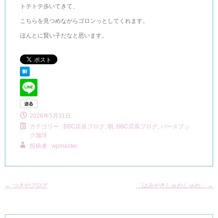
トテトテ歩いてきて、
こちらを見つめながらゴロンっとしてくれます。
ほんとに賢い子だなと思います。
2026年5月31日
カテゴリー :
BBC店長ブログ
,
朝, BBC店長ブログ
,
バースブッ
ク珈琲
投稿者 : wpmaster
←
つきやブログ
「はみがきしゅわしゅわ」
→