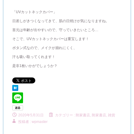
「UVカットネックカバー」
日差しがきつくなってきて、肌の日焼けが気になりますね。
首元は年齢が出やすいので、守っていきたいところ…
そこで、UVカットネックカバーは重宝します！
ボタン式なので、メイクが崩れにくく、
汗も吸い取ってくれます！
是非1枚いかがでしょうか？
2020年5月31日
カテゴリー :
附家書店
,
附家書店, 雑貨
投稿者 : wpmaster