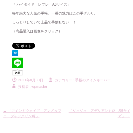
「 ハイタイド レプレ A6サイズ」
毎年絶大な人気の手帳。一番の魅力はこの手ざわり。
しっとりしていて上品で手放せない！！
（商品購入は画像をクリック）
2021年8月30日
カテゴリー :
手帳のタイムキーパー
投稿者 : wpmaster
←
「マインドウェイブ アンドカフ
「リュリュ アデリアレトロ B6サイ
ェ ブルックリン柄 」
ズ 」
→