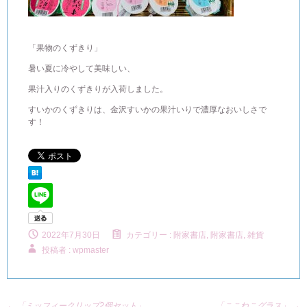
「果物のくずきり」
暑い夏に冷やして美味しい、
果汁入りのくずきりが入荷しました。
すいかのくずきりは、金沢すいかの果汁いりで濃厚なおいしさで
す！
2022年7月30日
カテゴリー :
附家書店
,
附家書店, 雑貨
投稿者 : wpmaster
←
「ミッフィークリップ2個セット」
「ここねこグラス」
→