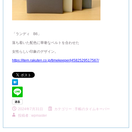
「ランディ B6」
落ち着いた配色に華奢なベルトを合わせた
女性らしい印象のデザイン。
https://item.rakuten.co.jp/timekeeper/j4582529517567/
2024年7月31日
カテゴリー :
手帳のタイムキーパー
投稿者 : wpmaster