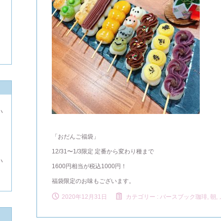
い
よ
「おだんご福袋」
12/31〜1/3限定 定番から変わり種まで
い
1600円相当が税込1000円！
福袋限定のお味もございます。
2020年12月31日
カテゴリー :
バースブック珈琲
,
朝,