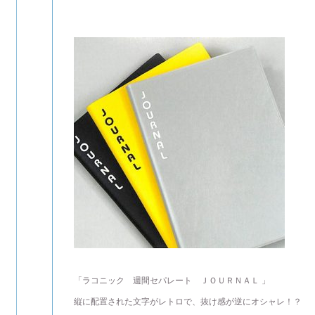
「ラコニック 週間セパレート ＪＯＵＲＮＡＬ 」
縦に配置された文字がレトロで、抜け感が逆にオシャレ！？