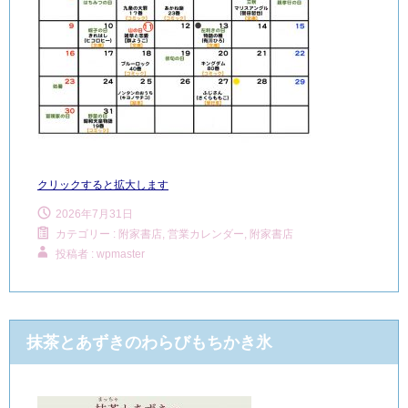
クリックすると拡大します
2026年7月31日
カテゴリー :
附家書店, 営業カレンダー
,
附家書店
投稿者 : wpmaster
抹茶とあずきのわらびもちかき氷