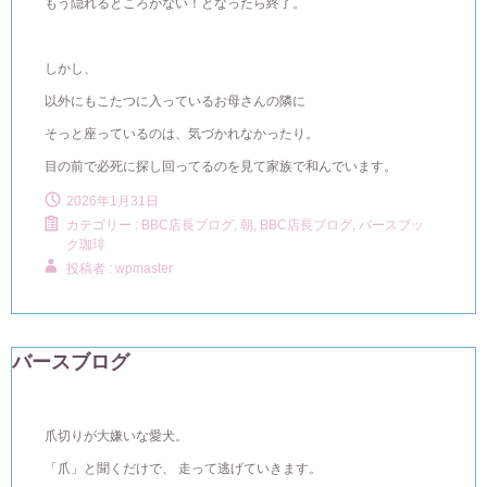
もう隠れるところがない！となったら終了。
しかし、
以外にもこたつに入っているお母さんの隣に
そっと座っているのは、気づかれなかったり。
目の前で必死に探し回ってるのを見て家族で和んでいます。
2026年1月31日
カテゴリー :
BBC店長ブログ
,
朝, BBC店長ブログ
,
バースブッ
ク珈琲
投稿者 : wpmaster
バースブログ
爪切りが大嫌いな愛犬。
「爪」と聞くだけで、 走って逃げていきます。