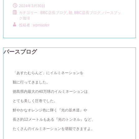
2024年3月30日
カテゴリー :
BBC店長ブログ
,
朝, BBC店長ブログ
,
バースブッ
ク珈琲
投稿者 : wpmaster
バースブログ
「あすたむらんど」にイルミネーションを
観に行ってきました。
徳島県内最大の40万球のイルミネーションは
とても美しく圧巻でした。
鮮やかなオレンジ色に輝く『光の並木道』や
長さ約12メートルもある『光のトンネル』など、
たくさんのイルミネーションを堪能できますよ。