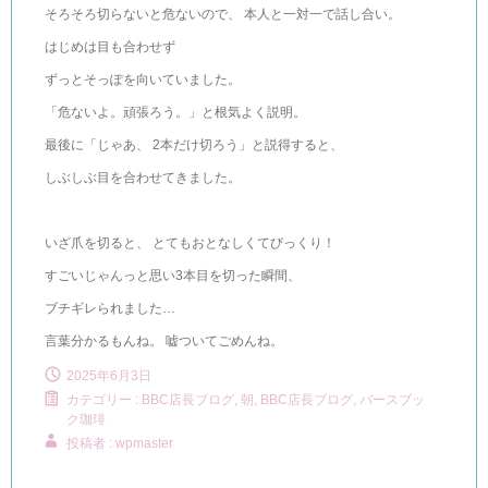
そろそろ切らないと危ないので、 本人と一対一で話し合い。
はじめは目も合わせず
ずっとそっぽを向いていました。
「危ないよ。頑張ろう。」と根気よく説明。
最後に「じゃあ、 2本だけ切ろう」と説得すると、
しぶしぶ目を合わせてきました。
いざ爪を切ると、 とてもおとなしくてびっくり！
すごいじゃんっと思い3本目を切った瞬間、
ブチギレられました…
言葉分かるもんね。 嘘ついてごめんね。
2025年6月3日
カテゴリー :
BBC店長ブログ
,
朝, BBC店長ブログ
,
バースブッ
ク珈琲
投稿者 : wpmaster