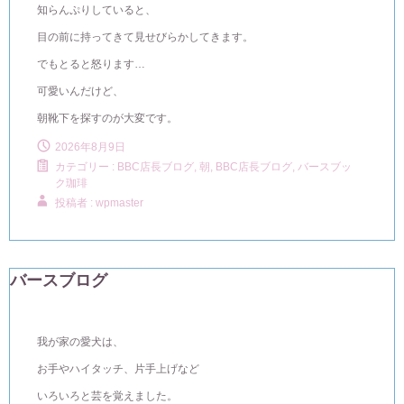
知らんぷりしていると、
目の前に持ってきて見せびらかしてきます。
でもとると怒ります…
可愛いんだけど、
朝靴下を探すのが大変です。
2026年8月9日
カテゴリー :
BBC店長ブログ
,
朝, BBC店長ブログ
,
バースブッ
ク珈琲
投稿者 : wpmaster
バースブログ
我が家の愛犬は、
お手やハイタッチ、片手上げなど
いろいろと芸を覚えました。