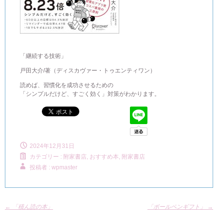
「継続する技術」
戸田大介/著（ディスカヴァー・トゥエンティワン）
読めば、習慣化を成功させるための
「シンプルだけど、すごく効く」対策がわかります。
2024年12月31日
カテゴリー :
附家書店, おすすめ本
,
附家書店
投稿者 : wpmaster
←
「積ん読の本」
「ボールペンギフト」
→