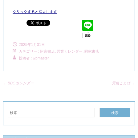
クリックすると拡大します
2025年1月31日
カテゴリー :
附家書店, 営業カレンダー
,
附家書店
投稿者 : wpmaster
←
BBCカレンダー
元気ことば
→