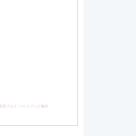
C店長ブログ
,
バースブック珈琲