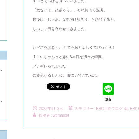
ずっとそっぽを向いていました。
「危ないよ。頑張ろう。」と根気よく説明。
最後に「じゃあ、 2本だけ切ろう」と説得すると、
しぶしぶ目を合わせてきました。
いざ爪を切ると、 とてもおとなしくてびっくり！
すごいじゃんっと思い3本目を切った瞬間、
ブチギレられました…
い
言葉分かるもんね。 嘘ついてごめんね。
よ
い
2025年6月3日
カテゴリー :
BBC店長ブログ
,
朝, BB
投稿者 : wpmaster