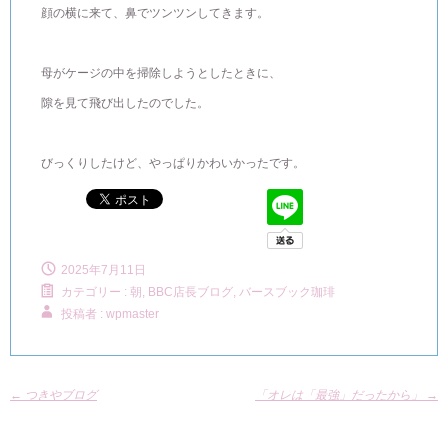
顔の横に来て、鼻でツンツンしてきます。
母がケージの中を掃除しようとしたときに、
隙を見て飛び出したのでした。
びっくりしたけど、やっぱりかわいかったです。
2025年7月11日
カテゴリー :
朝, BBC店長ブログ
,
バースブック珈琲
投稿者 : wpmaster
←
つきやブログ
「オレは「最強」だったから」
→