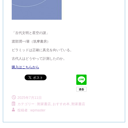
「古代文明と星空の謎」
渡部潤一/著（筑摩書房）
ピラミッドは正確に真北を向いている。
古代人はどうやって計測したのか。
購入はこちらから
2025年7月11日
カテゴリー :
附家書店, おすすめ本
,
附家書店
投稿者 : wpmaster