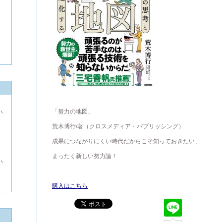
「努力の地図」
い
荒木博行/著（クロスメディア・パブリッシング）
よ
成果につながりにくい時代だからこそ知っておきたい、
まったく新しい努力論！
い
購入はこちら