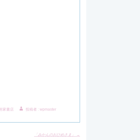
附家書店
投稿者 : wpmaster
「みかんのおひめさま」
→