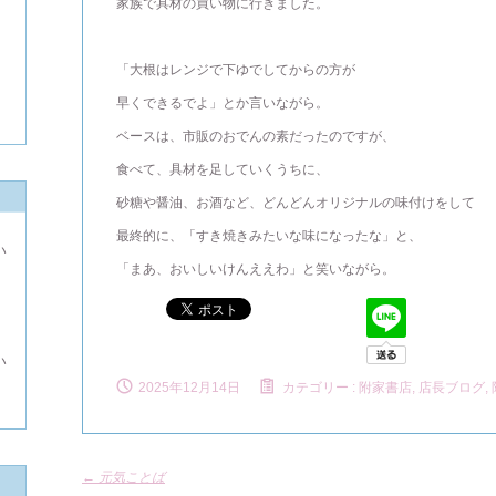
家族で具材の買い物に行きました。
「大根はレンジで下ゆでしてからの方が
早くできるでよ」とか言いながら。
ベースは、市販のおでんの素だったのですが、
食べて、具材を足していくうちに、
砂糖や醤油、お酒など、どんどんオリジナルの味付けをして
最終的に、「すき焼きみたいな味になったな」と、
い
「まあ、おいしいけんええわ」と笑いながら。
よ
い
2025年12月14日
カテゴリー :
附家書店, 店長ブログ
,
←
元気ことば