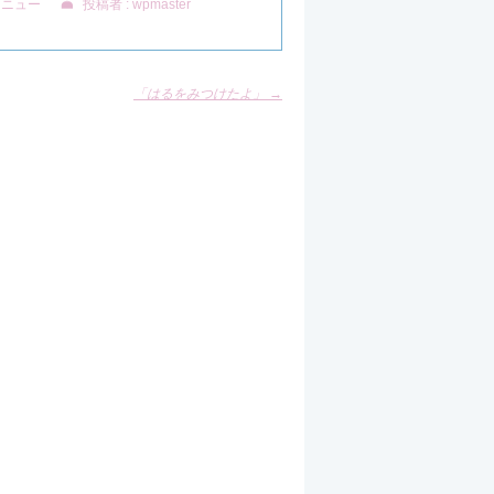
メニュー
投稿者 : wpmaster
「はるをみつけたよ」
→