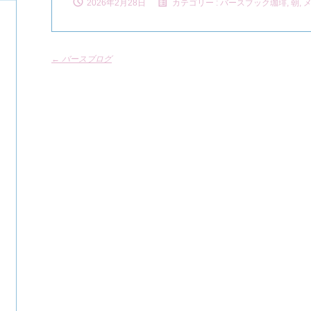
2026年2月28日
カテゴリー :
バースブック珈琲
,
朝, 
←
バースブログ