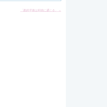
「動的平衡は利他に通じる」
→