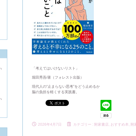
「考えてはいけないリスト」
い
堀田秀吾/著（フォレスト出版）
よ
現代人の“止まらない思考”をどう止めるか
脳の負担を軽くする実践書。
い
2026年4月7日
カテゴリー :
附家書店, おすすめ本
,
附