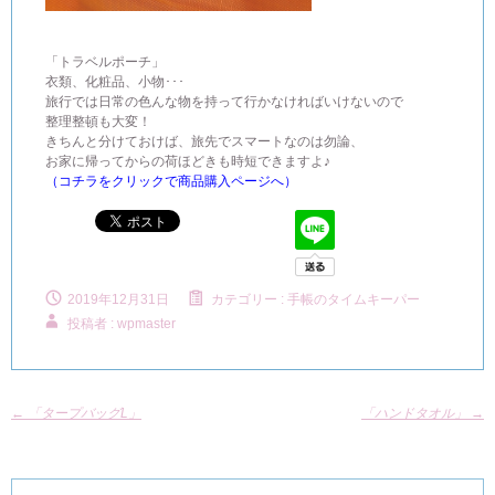
「トラベルポーチ」
衣類、化粧品、小物･･･
旅行では日常の色んな物を持って行かなければいけないので
整理整頓も大変！
きちんと分けておけば、旅先でスマートなのは勿論、
お家に帰ってからの荷ほどきも時短できますよ♪
（コチラをクリックで商品購入ページへ）
2019年12月31日
カテゴリー :
手帳のタイムキーパー
投稿者 : wpmaster
←
「タープバッグL」
「ハンドタオル」
→