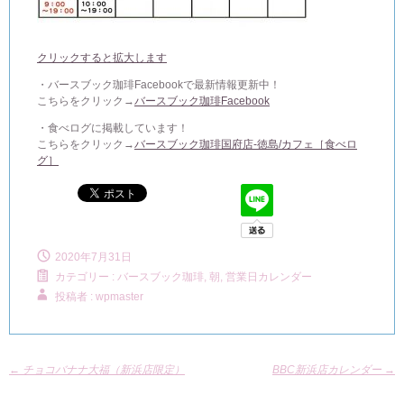
クリックすると拡大します
・バースブック珈琲Facebookで最新情報更新中！
こちらをクリック→
バースブック珈琲Facebook
・食べログに掲載しています！
こちらをクリック→
バースブック珈琲国府店-徳島/カフェ［食べロ
グ］
2020年7月31日
カテゴリー :
バースブック珈琲
,
朝, 営業日カレンダー
投稿者 : wpmaster
←
チョコバナナ大福（新浜店限定）
BBC新浜店カレンダー
→