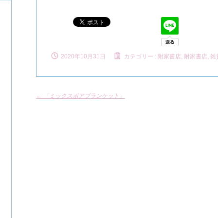
2020年10月31日
カテゴリー :
附家書店
,
附家書店, 雑
←
「ミックスボアブランケット」