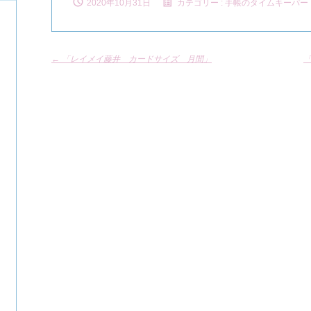
2020年10月31日
カテゴリー :
手帳のタイムキーパー
←
「レイメイ藤井 カードサイズ 月間」