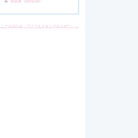
投稿者 : wpmaster
「こどものかお アクリルスタンプホルダー」
→