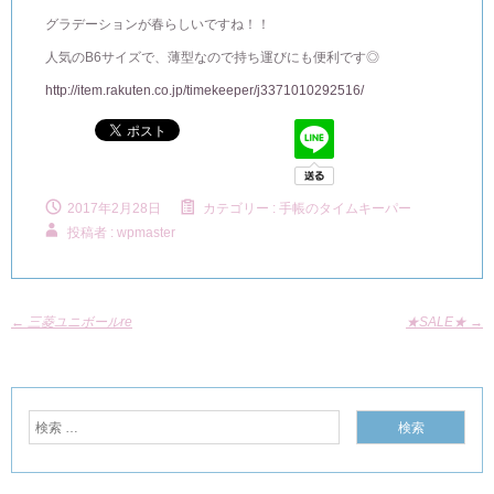
グラデーションが春らしいですね！！
人気のB6サイズで、薄型なので持ち運びにも便利です◎
http://item.rakuten.co.jp/timekeeper/j3371010292516/
2017年2月28日
カテゴリー :
手帳のタイムキーパー
投稿者 : wpmaster
←
三菱ユニボールre
★SALE★
→