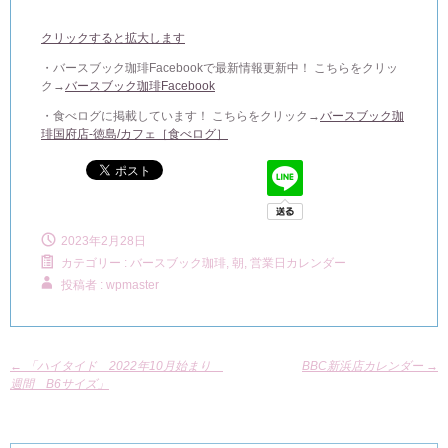
クリックすると拡大します
・バースブック珈琲Facebookで最新情報更新中！ こちらをクリッ
ク→
バースブック珈琲Facebook
・食べログに掲載しています！ こちらをクリック→
バースブック珈
琲国府店-徳島/カフェ［食べログ］
2023年2月28日
カテゴリー :
バースブック珈琲
,
朝, 営業日カレンダー
投稿者 : wpmaster
←
「ハイタイド 2022年10月始まり
BBC新浜店カレンダー
→
週間 B6サイズ」