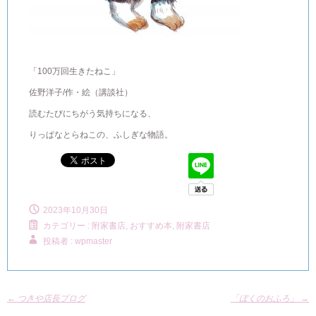
「100万回生きたねこ」
佐野洋子/作・絵（講談社）
読むたびにちがう気持ちになる、
りっぱなとらねこの、ふしぎな物語。
2023年10月30日
カテゴリー :
附家書店, おすすめ本
,
附家書店
投稿者 : wpmaster
←
つきや店長ブログ
「ぼくのおふろ」
→