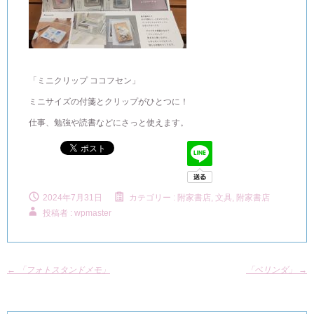
「ミニクリップ ココフセン」
ミニサイズの付箋とクリップがひとつに！
仕事、勉強や読書などにさっと使えます。
2024年7月31日
カテゴリー :
附家書店, 文具
,
附家書店
投稿者 : wpmaster
←
「フォトスタンドメモ」
「ベリンダ」
→