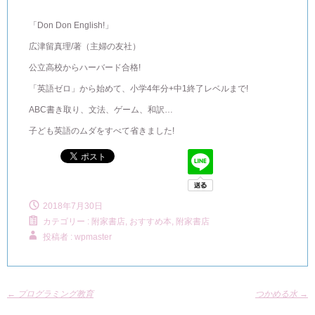
「Don Don English!」
広津留真理/著（主婦の友社）
公立高校からハーバード合格!
「英語ゼロ」から始めて、小学4年分+中1終了レベルまで!
ABC書き取り、文法、ゲーム、和訳…
子ども英語のムダをすべて省きました!
2018年7月30日
カテゴリー :
附家書店, おすすめ本
,
附家書店
投稿者 : wpmaster
←
プログラミング教育
つかめる水
→