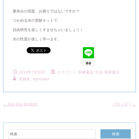
夏休みの宿題、お困りではないですか？
つかめる水の実験キットで、
自由研究を楽しくすませちゃいましょう！
水の性質が楽しく学べます。
2018年7月30日
カテゴリー :
附家書店, 文具
,
附家書店
投稿者 : wpmaster
←
Don Don English!
プロッキー
→