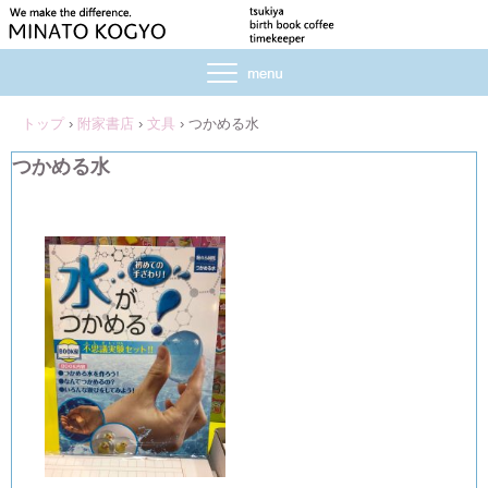
トップ
›
附家書店
›
文具
›
つかめる水
つかめる水