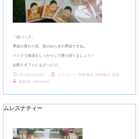
「顔パック」
季節の変わり目、肌のゆらぎの季節ですね。
パックで保湿をしっかりして乗り切りましょう！
お配りギフトにもぴったり。
2018年2月28日
カテゴリー :
附家書店
,
附家書店, 雑貨
投稿者 : wpmaster
ムレスナティー