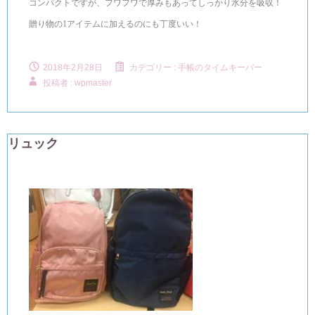
コンパクトですが、フワフワで厚みもあってしっかり水分を吸収！
贈り物の
1
アイテムに加えるのにも丁度いい！
2018年2月28日
カテゴリー :
手帳のタイムキーパー
投稿者 : wpmaster
リュック