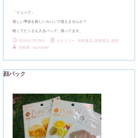
「リュック」
新しい季節を新しいカバンで迎えませんか？
軽くてたくさん入るバッグ、揃ってます。
2018年2月28日
カテゴリー :
附家書店
,
附家書店, 雑貨
投稿者 : wpmaster
顔パック