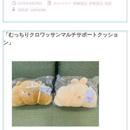
2023年6月29日
カテゴリー :
附家書店
,
附家書店, 雑貨
投稿者 : wpmaster
「むっちりクロワッサンマルチサポートクッショ
ン」