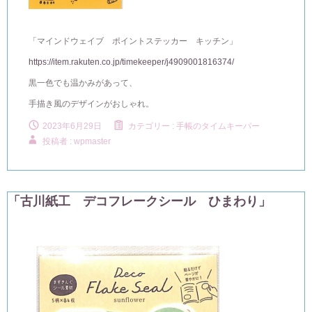
「マインドウェイブ ポイントステッカー キッチン」
https://item.rakuten.co.jp/timekeeper/j4909001816374/
黒一色でも温かみがあって、
手描き風のデザインがおしゃれ。
2023年6月29日
カテゴリー :
手帳のタイムキーパー
投稿者 : wpmaster
「古川紙工 デコフレークシール ひまわり」