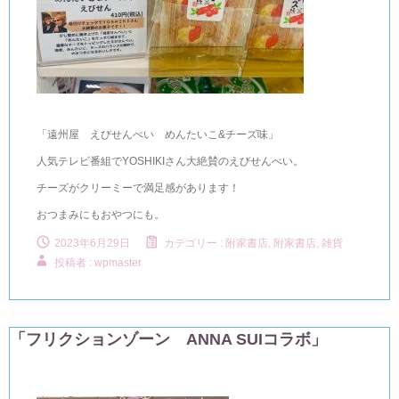
「遠州屋 えびせんべい めんたいこ&チーズ味」
人気テレビ番組でYOSHIKIさん大絶賛のえびせんべい。
チーズがクリーミーで満足感があります！
おつまみにもおやつにも。
2023年6月29日
カテゴリー :
附家書店
,
附家書店, 雑貨
投稿者 : wpmaster
「フリクションゾーン ANNA SUIコラボ」