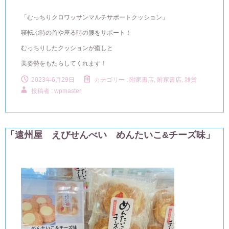
「むっちりクロワッサンマルチサポートクッション」
寝転ぶ時の首や座る時の腰をサポート！
むっちりしたクッションが癒しと
美姿勢をもたらしてくれます！
2023年6月29日
カテゴリー :
附家書店
,
附家書店, 雑貨
投稿者 : wpmaster
「遠州屋 えびせんべい めんたいこ&チーズ味」