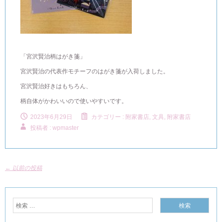
「宮沢賢治柄はがき箋」
宮沢賢治の代表作モチーフのはがき箋が入荷しました。
宮沢賢治好きはもちろん、
柄自体がかわいいので使いやすいです。
2023年6月29日
カテゴリー :
附家書店, 文具
,
附家書店
投稿者 : wpmaster
←
以前の投稿