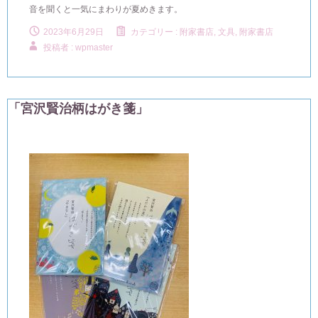
音を聞くと一気にまわりが夏めきます。
2023年6月29日
カテゴリー :
附家書店, 文具
,
附家書店
投稿者 : wpmaster
「宮沢賢治柄はがき箋」