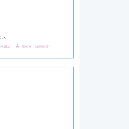
ない。
附家書店
投稿者 : wpmaster