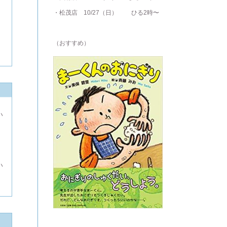
・松茂店 10/27（日） ひる2時〜
（おすすめ）
い
よ
い