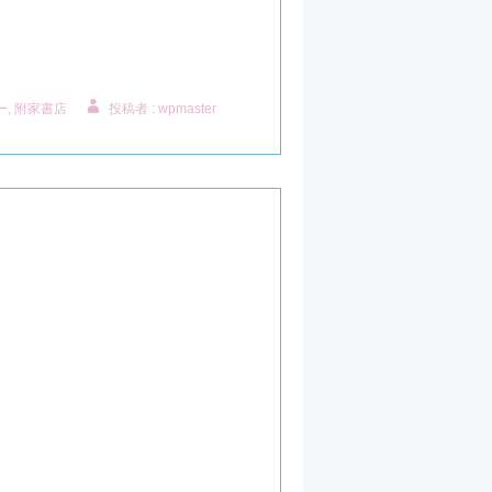
ー
,
附家書店
投稿者 : wpmaster