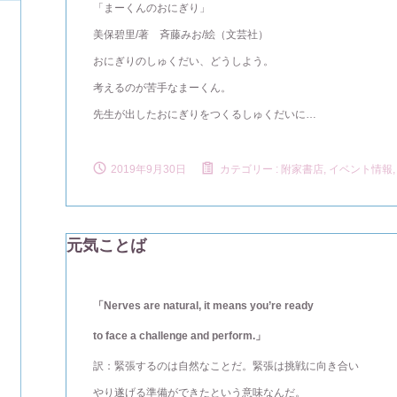
「まーくんのおにぎり」
美保碧里/著 斉藤みお/絵（文芸社）
おにぎりのしゅくだい、どうしよう。
考えるのが苦手なまーくん。
先生が出したおにぎりをつくるしゅくだいに…
2019年9月30日
カテゴリー :
附家書店, イベント情報
元気ことば
「Nerves are natural, it means you’re ready
to face a challenge and perform.」
訳：緊張するのは自然なことだ。緊張は挑戦に向き合い
やり遂げる準備ができたという意味なんだ。