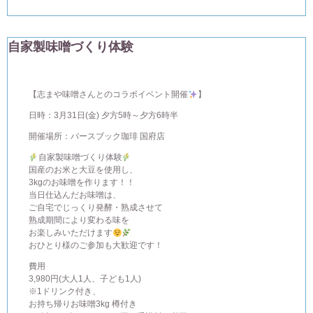
自家製味噌づくり体験
【志まや味噌さんとのコラボイベント開催
】
日時：3月31日(金) 夕方5時～夕方6時半
開催場所：バースブック珈琲 国府店
自家製味噌づくり体験
国産のお米と大豆を使用し、
3kgのお味噌を作ります！！
当日仕込んだお味噌は、
ご自宅でじっくり発酵・熟成させて
熟成期間により変わる味を
お楽しみいただけます
おひとり様のご参加も大歓迎です！
費用
3,980円(大人1人、子ども1人)
※1ドリンク付き、
お持ち帰りお味噌3kg 樽付き