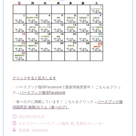
クリックすると拡大します
・バースブック珈琲Facebookで最新情報更新中！ こちらをクリッ
ク→
バースブック珈琲Facebook
・食べログに掲載しています！ こちらをクリック→
バースブック珈
琲国府店-徳島/カフェ［食べログ］
2023年3月31日
カテゴリー :
バースブック珈琲
,
朝, 営業日カレンダー
投稿者 : wpmaster