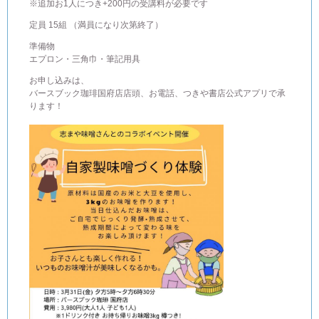
※追加お1人につき+200円の受講料が必要です
定員 15組 （満員になり次第終了）
準備物
エプロン・三角巾・筆記用具
お申し込みは、
バースブック珈琲国府店店頭、お電話、つきや書店公式アプリで承
ります！