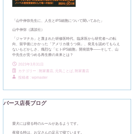
「山中伸弥先生に、人生とiPS細胞について聞いてみた」
山中伸弥（講談社）
「ジャマナカ」と蔑まれた研修医時代、臨床医から研究者への転
向、留学後にかかった「アメリカ後うつ病」、発見を認めてもらえ
ないもどかしさ、熾烈な「ヒトiPS細胞」開発競争――そして、山
中先生が見つめる再生療の未来とは？
2023年3月31日
カテゴリー :
附家書店, 元気ことば
,
附家書店
投稿者 : wpmaster
バース店長ブログ
愛犬には寝る時のルールがあるようです。
夜寝る時は、お父さんの足元で寝ています。