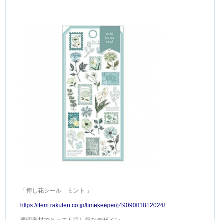
「押し花シール ミント 」
https://item.rakuten.co.jp/timekeeper/j4909001812024/