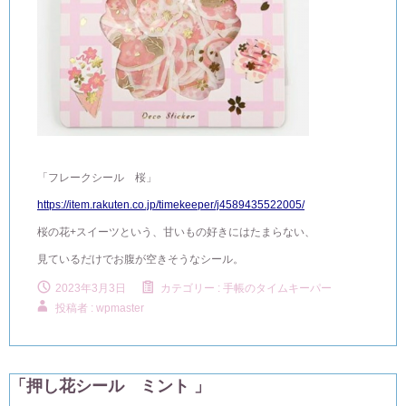
「フレークシール 桜」
https://item.rakuten.co.jp/timekeeper/j4589435522005/
桜の花+スイーツという、甘いもの好きにはたまらない、
見ているだけでお腹が空きそうなシール。
2023年3月3日
カテゴリー :
手帳のタイムキーパー
投稿者 : wpmaster
「押し花シール ミント 」