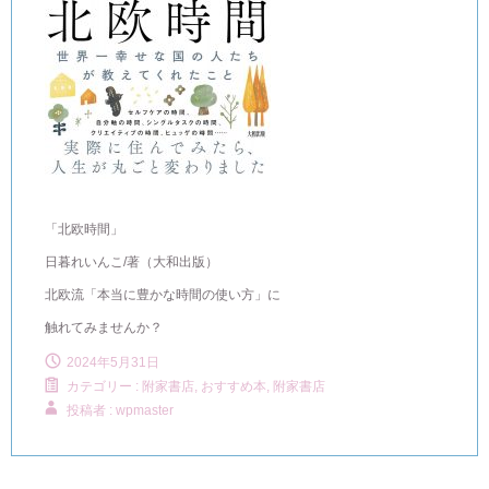
「北欧時間」
日暮れいんこ/著（大和出版）
北欧流「本当に豊かな時間の使い方」に
触れてみませんか？
2024年5月31日
カテゴリー :
附家書店, おすすめ本
,
附家書店
投稿者 : wpmaster