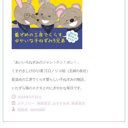
「あいいろねずみのジャン！ケン！ポン！」
くすのきしげのり/著 江口ノリコ/絵（主婦の友社）
藍染めの工房でくらす愛らしい子ねずみの物語。
いたずら猫のスクモとのにぎやかな毎日です。
2024年5月31日
カテゴリー :
附家書店, おすすめ本
,
附家書店
投稿者 : wpmaster