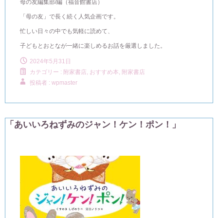
母の友編集部/編（福音館書店）
「母の友」で長く続く人気企画です。
忙しい日々の中でも気軽に読めて、
子どもとおとなが一緒に楽しめるお話を厳選しました。
2024年5月31日
カテゴリー :
附家書店, おすすめ本
,
附家書店
投稿者 : wpmaster
「あいいろねずみのジャン！ケン！ポン！」