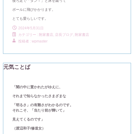
後ろ足で「ダン！」と床を蹴って
ボールに飛びかかります。
とても愛らしいです。
2024年5月31日
カテゴリー :
附家書店, 店長ブログ
,
附家書店
投稿者 : wpmaster
元気ことば
「闇の中に置かれたがゆえに、
それまで知らなかったさまざまな
「明るさ」の有難さがわかるのです。
それこそ、「当たり前が輝いて」
見えてくるのです」
（渡辺和子
/
修道女）