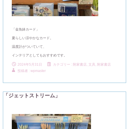
「金魚鉢カード」
夏らしい涼やかなカード。
温度計がついていて、
インテリアとしてもおすすめです。
2024年5月31日
カテゴリー :
附家書店, 文具
,
附家書店
投稿者 : wpmaster
「ジェットストリーム」