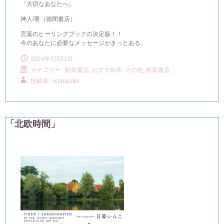
「大切なあなたへ」
神人/著（徳間書店）
言葉のヒーリングブックの決定版！！
今のあなたに必要なメッセージがきっとある。
2024年5月31日
カテゴリー :
附家書店, おすすめ本
,
その他
,
附家書店
投稿者 : wpmaster
「北欧時間」