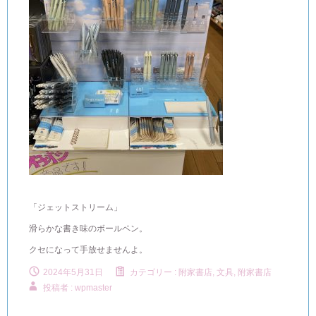
「ジェットストリーム」
滑らかな書き味のボールペン。
クセになって手放せませんよ。
2024年5月31日
カテゴリー :
附家書店, 文具
,
附家書店
投稿者 : wpmaster