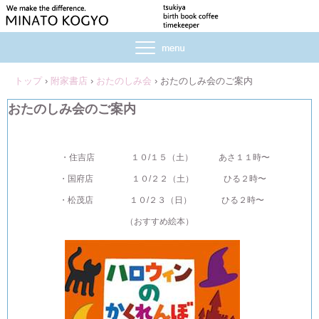
トップ
›
附家書店
›
おたのしみ会
›
おたのしみ会のご案内
おたのしみ会のご案内
・住吉店 １０/１５（土） あさ１１時〜
・国府店 １０/２２（土） ひる２時〜
・松茂店 １０/２３（日） ひる２時〜
（おすすめ絵本）