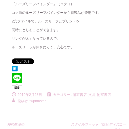
「ルーズリーフバインダー」（コクヨ）
コクヨのルーズリーフバインダーから新製品が登場です。
2穴ファイルで、ルーズリーフとプリントを
同時にとじることができます。
リングが太くなっているので、
ルーズリーフが傾きにくく、安心です。
2019年2月28日
カテゴリー :
附家書店, 文具
,
附家書店
投稿者 : wpmaster
←
知的生産術
スタイルフィット（限定ディズニー