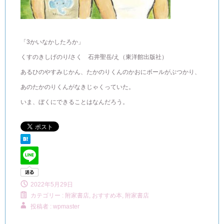
「3かいなかしたろか」
くすのきしげのり/さく 石井聖岳/え（東洋館出版社）
あるひのやすみじかん、たかのりくんのかおにボールがぶつかり、
あのたかのりくんがなきじゃくっていた。
いま、ぼくにできることはなんだろう。
2022年5月29日
カテゴリー :
附家書店, おすすめ本
,
附家書店
投稿者 : wpmaster