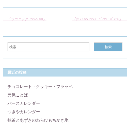
←
「ラコニック ToiToiToi」
「ﾘｭﾘｭ A5 ﾏﾝｽﾘｰ ﾊﾞｲｶﾗｰ ﾊﾟｽﾃﾙ 」
→
最近の投稿
チョコレート・クッキー・フラッペ
元気ことば
バースカレンダー
つきやカレンダー
抹茶とあずきのわらびもちかき氷