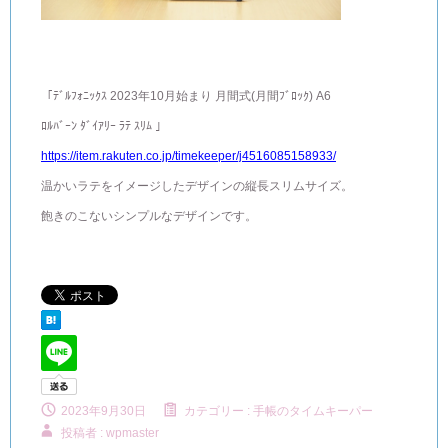
「ﾃﾞﾙﾌｫﾆｯｸｽ 2023年10月始まり 月間式(月間ﾌﾞﾛｯｸ) A6
ﾛﾙﾊﾞｰﾝ ﾀﾞｲｱﾘｰ ﾗﾃ ｽﾘﾑ 」
https://item.rakuten.co.jp/timekeeper/j4516085158933/
温かいラテをイメージしたデザインの縦長スリムサイズ。
飽きのこないシンプルなデザインです。
2023年9月30日
カテゴリー :
手帳のタイムキーパー
投稿者 : wpmaster