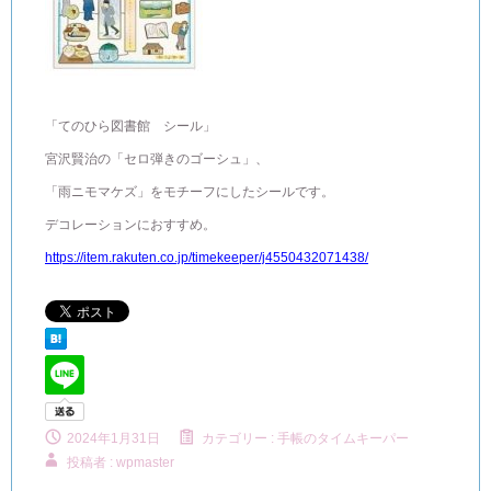
「てのひら図書館 シール」
宮沢賢治の「セロ弾きのゴーシュ」、
「雨ニモマケズ」をモチーフにしたシールです。
デコレーションにおすすめ。
https://item.rakuten.co.jp/timekeeper/j4550432071438/
2024年1月31日
カテゴリー :
手帳のタイムキーパー
投稿者 : wpmaster