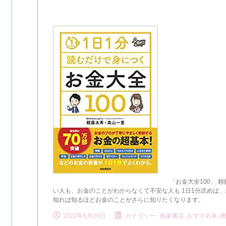
「お金大全100」 
い人も、お金のことがわからなくて不安な人も 1日1分読めば
知れば知るほどお金のことがさらに知りたくなります。
2022年5月29日
カテゴリー :
附家書店, おすすめ本
,