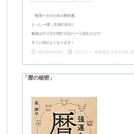
「勉強ベタのための教科書」
とっしー/著（主婦の友社）
勉強はやり方が9割! 1日1ページ読むだけで、
すぐに頭がよくなります！
2022年5月29日
カテゴリー :
附家書店, おすすめ本
,
「暦の秘密」