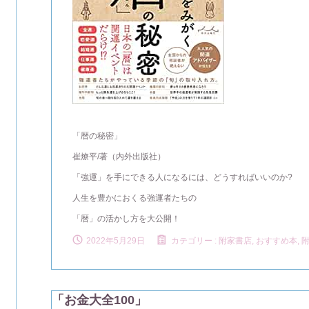
「暦の秘密」
崔燎平/著（内外出版社）
「強運」を手にできる人になるには、どうすればいいのか?
人生を豊かにおくる強運者たちの
「暦」の活かし方を大公開！
2022年5月29日
カテゴリー :
附家書店, おすすめ本
,
「お金大全100」