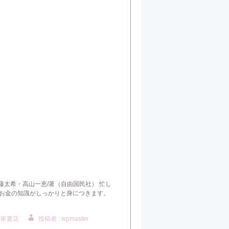
頼藤太希・高山一恵/著（自由国民社） 忙し
、お金の知識がしっかりと身につきます。
附家書店
投稿者 : wpmaster