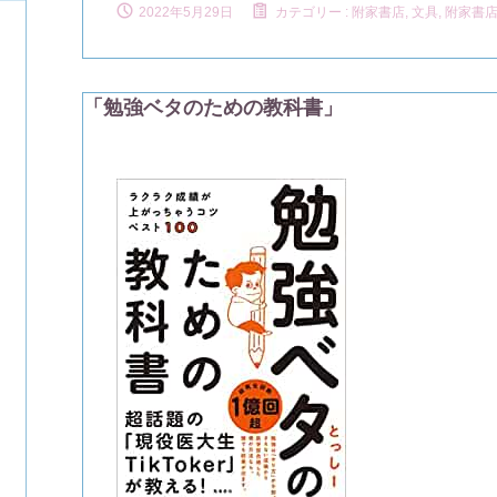
2022年5月29日
カテゴリー :
附家書店, 文具
,
附家書
「勉強ベタのための教科書」