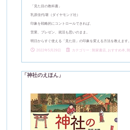
「見た目の教科書」
乳原佳代/著（ダイヤモンド社）
印象を戦略的にコントロールできれば、
営業、プレゼン、就活も思いのまま。
明日からすぐ使える「見た目」の印象を変える方法を教えます
2022年5月29日
カテゴリー :
附家書店, おすすめ本
,
「神社のえほん」